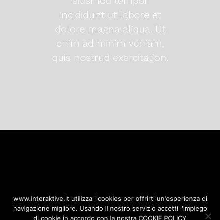
eiusmod tempor
incididunt ut labore et
dolore magna aliqua. Ut
enim ad minim veniam,
quis nostrud exercitation.
Copyright © 2018 – P.Iva
www.interaktive.it utilizza i cookies per offrirti un'esperienza di
10724260012
navigazione migliore. Usando il nostro servizio accetti l'impiego
di cookie in accordo con la nostra COOKIE POLICY