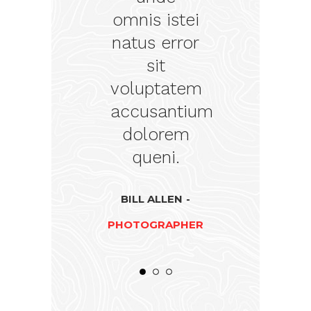
istei
omnis istei
omni
error
natus error
natu
sit
atem
voluptatem
vol
ntium
accusantium
acc
rem
dolorem
do
i.
queni.
q
FOUNDER
BILL ALLEN
MARY ALI
PHOTOGRAPHER