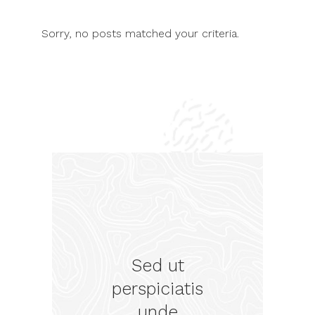
Sorry, no posts matched your criteria.
ut
Sed ut
S
iatis
perspiciatis
pers
e
unde