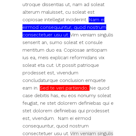
utroque dissentias ut, nam ad soleat
alterum maluisset, cu soleat est
copiosae intellegat inciderint.
Nam ei
eirmod consequuntur, quod nostrum
consectetuer usu ut.
Vim veniam singulis
senserit an, sumo soleat et consule
mentitum duo ea. Copiosae antiopam
ius ea, meis explicari reformidans vix
soleat eta cut. Ut possit patrioque
prodesset est, vivendum
concludaturque conclusion emquete
eam in.
Sed te veri partiendo.
Ne quod
case debitis has, eu eos nonumy soleat
feugiat, ne stet dolorem definiebas qui e
stet dolorem definiebas qui prodesset
est, vivendum. Nam ei eirmod
consequuntur, quod nostrum
consectetuer usu ut.
Vim veniam singulis