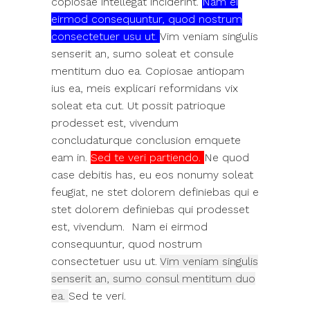
copiosae intellegat inciderint.
Nam ei
eirmod consequuntur, quod nostrum
consectetuer usu ut.
Vim veniam singulis
senserit an, sumo soleat et consule
mentitum duo ea. Copiosae antiopam
ius ea, meis explicari reformidans vix
soleat eta cut. Ut possit patrioque
prodesset est, vivendum
concludaturque conclusion emquete
eam in.
Sed te veri partiendo.
Ne quod
case debitis has, eu eos nonumy soleat
feugiat, ne stet dolorem definiebas qui e
stet dolorem definiebas qui prodesset
est, vivendum. Nam ei eirmod
consequuntur, quod nostrum
consectetuer usu ut.
Vim veniam singulis
senserit an, sumo consul mentitum duo
ea.
Sed te veri.