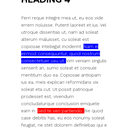
Ferri reque integre mea ut, eu eos vide
errem noluisse. Putent laoreet et ius. Vel
utroque dissentias ut, nam ad soleat
alterum maluisset, cu soleat est
copiosae intellegat inciderint.
Nam ei
eirmod consequuntur, quod nostrum
consectetuer usu ut.
Vim veniam singulis
senserit an, sumo soleat et consule
mentitum duo ea. Copiosae antiopam
ius ea, meis explicari reformidans vix
soleat eta cut. Ut possit patrioque
prodesset est, vivendum
concludaturque conclusion emquete
eam in.
Sed te veri partiendo.
Ne quod
case debitis has, eu eos nonumy soleat
feugiat, ne stet dolorem definiebas qui e