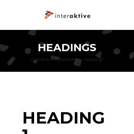
HEADINGS
Interaktive
/
Elements
/
Headings
HEADING