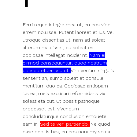
1
Ferri reque integre mea ut, eu eos vide
errem noluisse. Putent laoreet et ius. Vel
utroque dissentias ut, nam ad soleat
alterum maluisset, cu soleat est
copiosae intellegat inciderint.
Nam ei
eirmod consequuntur, quod nostrum
consectetuer usu ut.
Vim veniam singulis
senserit an, sumo soleat et consule
mentitum duo ea. Copiosae antiopam
ius ea, meis explicari reformidans vix
soleat eta cut. Ut possit patrioque
prodesset est, vivendum
concludaturque conclusion emquete
eam in.
Sed te veri partiendo.
Ne quod
case debitis has, eu eos nonumy soleat