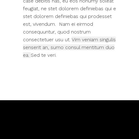
case debitis has, eu eos nonumy soleat
feugiat, ne stet dolorem definiebas qui e
stet dolorem definiebas qui prodesset
est, vivendum. Nam ei eirmod
consequuntur, quod nostrum
consectetuer usu ut.
Vim veniam singulis
senserit an, sumo consul mentitum duo
ea.
Sed te veri.
Copyright © 2018 – P.Iva