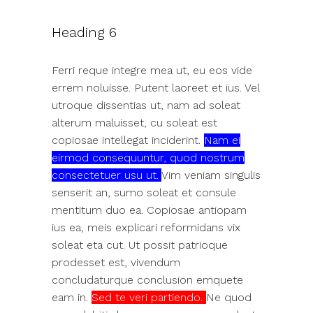
Heading 6
Ferri reque integre mea ut, eu eos vide
errem noluisse. Putent laoreet et ius. Vel
utroque dissentias ut, nam ad soleat
alterum maluisset, cu soleat est
copiosae intellegat inciderint.
Nam ei
eirmod consequuntur, quod nostrum
consectetuer usu ut.
Vim veniam singulis
senserit an, sumo soleat et consule
mentitum duo ea. Copiosae antiopam
ius ea, meis explicari reformidans vix
soleat eta cut. Ut possit patrioque
prodesset est, vivendum
concludaturque conclusion emquete
eam in.
Sed te veri partiendo.
Ne quod