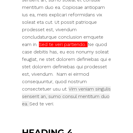
mentitum duo ea. Copiosae antiopam
ius ea, meis explicari reformidans vix
soleat eta cut. Ut possit patrioque
prodesset est, vivendum
concludaturque conclusion emquete
eam in.
Sed te veri partiendo.
Ne quod
case debitis has, eu eos nonumy soleat
feugiat, ne stet dolorem definiebas qui e
stet dolorem definiebas qui prodesset
est, vivendum. Nam ei eirmod
consequuntur, quod nostrum
consectetuer usu ut.
Vim veniam singulis
senserit an, sumo consul mentitum duo
ea.
Sed te veri.
HEADING 4