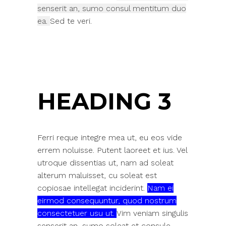
senserit an, sumo consul mentitum duo
ea.
Sed te veri.
HEADING 3
Ferri reque integre mea ut, eu eos vide
errem noluisse. Putent laoreet et ius. Vel
utroque dissentias ut, nam ad soleat
alterum maluisset, cu soleat est
copiosae intellegat inciderint.
Nam ei
eirmod consequuntur, quod nostrum
consectetuer usu ut.
Vim veniam singulis
senserit an, sumo soleat et consule