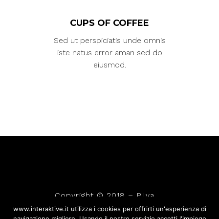
CUPS OF COFFEE
Sed ut perspiciatis unde omnis
iste natus error aman sed do
eiusmod.
Copyright © 2018 – P.Iva
10724260012
www.interaktive.it utilizza i cookies per offrirti un'esperienza di
navigazione migliore. Usando il nostro servizio accetti l'impiego