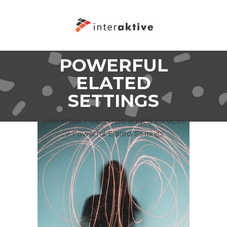
POWERFUL
ELATED
SETTINGS
Interaktive
/
Value and added services
/
Powerful Elated Settings