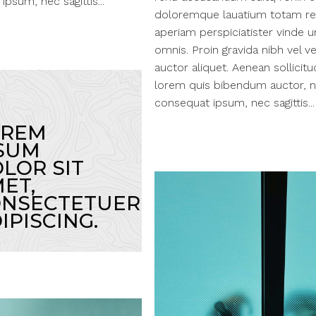
psum, nec sagittis...
doloremque lauatium totam r
aperiam perspiciatister vinde 
omnis. Proin gravida nibh vel ve
auctor aliquet. Aenean sollicitu
lorem quis bibendum auctor, nis
consequat ipsum, nec sagittis...
OREM
SUM
LOR SIT
ET,
NSECTETUER
IPISCING.