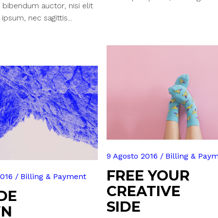
 bibendum auctor, nisi elit
psum, nec sagittis...
9 Agosto 2016
Billing & Pay
FREE YOUR
2016
Billing & Payment
CREATIVE
DE
SIDE
N