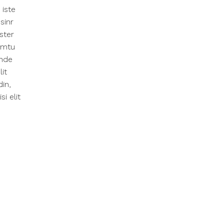
 iste
sinr
ster
emtu
unde
lit
din,
i elit