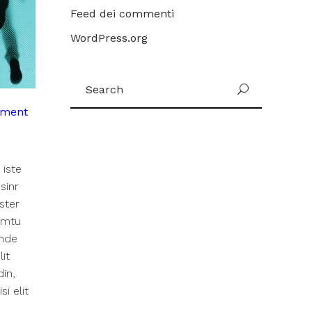
Feed dei commenti
WordPress.org
Search
for:
ayment
 iste
sinr
ster
emtu
unde
lit
din,
i elit