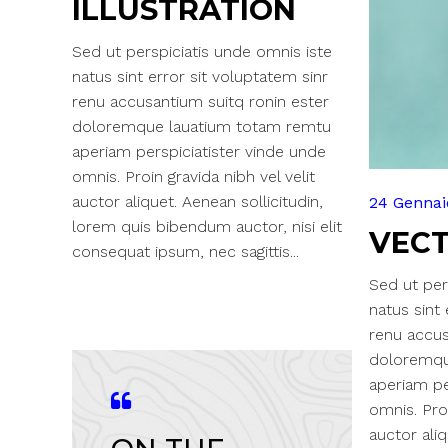
ILLUSTRATION
Sed ut perspiciatis unde omnis iste
natus sint error sit voluptatem sinr
renu accusantium suitq ronin ester
doloremque lauatium totam remtu
aperiam perspiciatister vinde unde
omnis. Proin gravida nibh vel velit
auctor aliquet. Aenean sollicitudin,
24 Gennai
lorem quis bibendum auctor, nisi elit
VEC
consequat ipsum, nec sagittis...
Sed ut per
natus sint 
renu accus
doloremqu
aperiam pe
omnis. Proi
auctor aliq