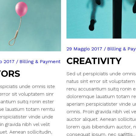
29 Maggio 2017
Billing & P
CREATIVITY
o 2017
Billing & Payment
TORS
Sed ut perspiciatis unde omnis
natus sint error sit voluptatem 
spiciatis unde omnis iste
renu accusantium suitq ronin e
error sit voluptatem sinr
doloremque lauatium totam r
antium suitq ronin ester
aperiam perspiciatister vinde 
e lauatium totam remtu
omnis. Proin gravida nibh vel ve
rspiciatister vinde unde
auctor aliquet. Aenean sollicitu
n gravida nibh vel velit
lorem quis bibendum auctor, nis
uet. Aenean sollicitudin,
consequat ipsum, nec sagittis...