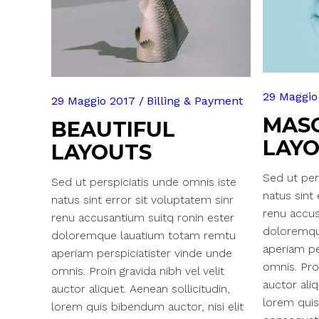
29 Maggio
29 Maggio 2017
Billing & Payment
MAS
BEAUTIFUL
LAY
LAYOUTS
Sed ut per
Sed ut perspiciatis unde omnis iste
natus sint 
natus sint error sit voluptatem sinr
renu accus
renu accusantium suitq ronin ester
doloremqu
doloremque lauatium totam remtu
aperiam pe
aperiam perspiciatister vinde unde
omnis. Proi
omnis. Proin gravida nibh vel velit
auctor aliq
auctor aliquet. Aenean sollicitudin,
lorem quis
lorem quis bibendum auctor, nisi elit