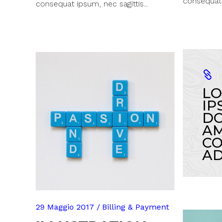
consequat i
consequat ipsum, nec sagittis...
L
IP
DO
AM
CO
AD
29 Maggio 2017
Billing & Payment