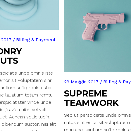
 2017
Billing & Payment
ONRY
OUTS
spiciatis unde omnis iste
error sit voluptatem sinr
29 Maggio 2017
Billing & P
antium suitq ronin ester
SUPREME
e lauatium totam remtu
TEAMWORK
rspiciatister vinde unde
n gravida nibh vel velit
Sed ut perspiciatis unde omnis
uet. Aenean sollicitudin,
natus sint error sit voluptatem 
 bibendum auctor, nisi elit
renu accusantium suitq ronin e