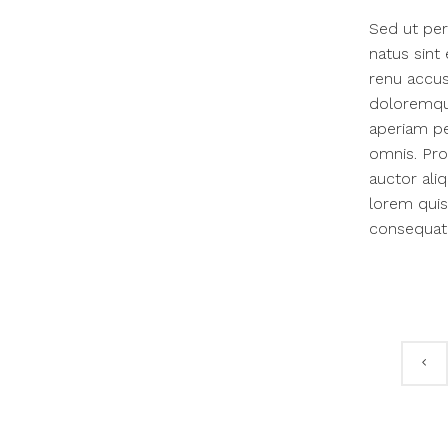
Sed ut per
natus sint 
renu accus
doloremqu
aperiam pe
omnis. Proi
auctor aliq
lorem quis
consequat i