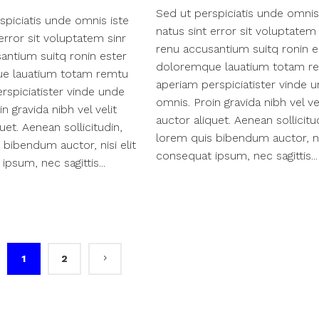
Sed ut perspiciatis unde omnis
spiciatis unde omnis iste
natus sint error sit voluptatem 
error sit voluptatem sinr
renu accusantium suitq ronin e
antium suitq ronin ester
doloremque lauatium totam r
e lauatium totam remtu
aperiam perspiciatister vinde 
rspiciatister vinde unde
omnis. Proin gravida nibh vel ve
n gravida nibh vel velit
auctor aliquet. Aenean sollicitu
uet. Aenean sollicitudin,
lorem quis bibendum auctor, nis
 bibendum auctor, nisi elit
consequat ipsum, nec sagittis...
psum, nec sagittis...
1
2