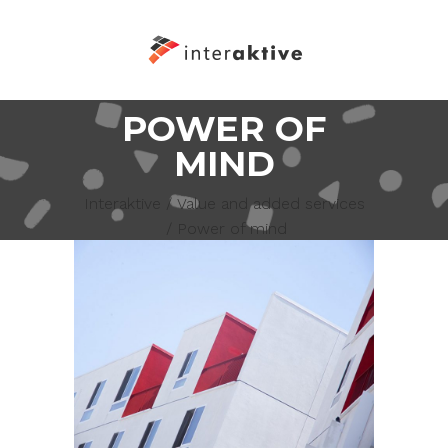
POWER OF
MIND
Interaktive
/
Value and added services
/
Power of mind