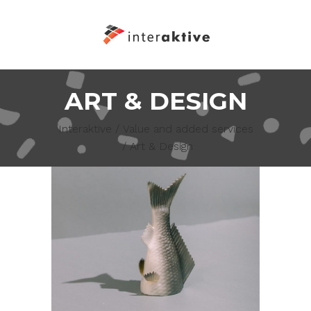
ART & DESIGN
Interaktive
/
Value and added services
/
Art & Design