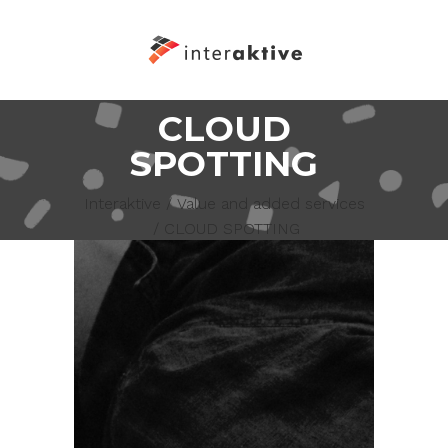
CLOUD
SPOTTING
Interaktive
/
Value and added services
/
CLOUD SPOTTING