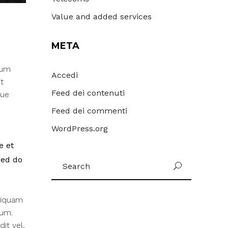
Value and added services
META
Cum
Accedi
t
Feed dei contenuti
que
Feed dei commenti
WordPress.org
e et
Search
sed do
for:
liquam
rum.
it vel,