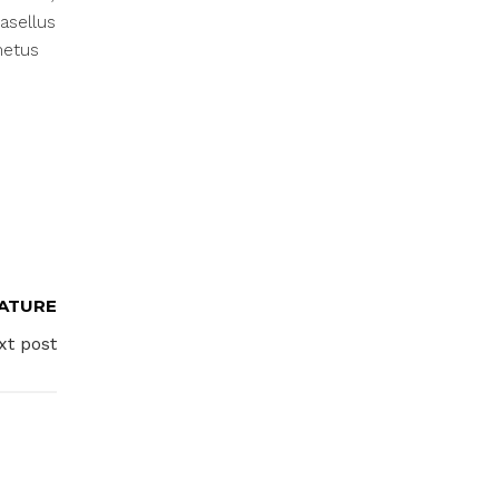
asellus
metus
NATURE
xt post