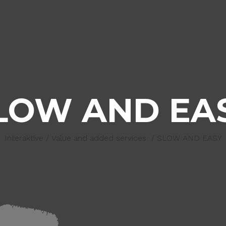
LOW AND EA
Interaktive
/
Value and added services
/
SLOW AND EASY