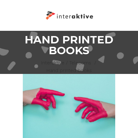
HAND PRINTED
BOOKS
Interaktive
/
Telecoms
/
Hand printed books