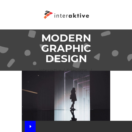
MODERN
GRAPHIC
DESIGN
Interaktive
/
Telecoms
/
Modern graphic design
Audio
Player