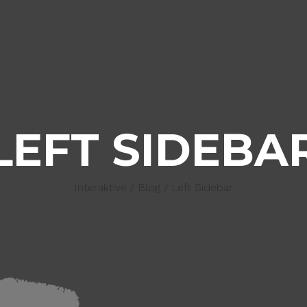
LEFT SIDEBA
Interaktive
/
Blog
/
Left Sidebar